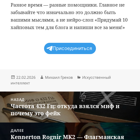
Разное время — разные помощники. Главное не
забывайте что изначально это должно быть
вашими мыслями, а не нейро-слоп «Придумай 10
хайповых тем для блога и напиши все за меня!»
Присоединиться
Опубликовано
Автор
Рубрики
22.02.2026
Михаил Греков
Искусственный
интеллект
Навигация
НАЗАД
по
Частота 432 Гц: откуда взялся миф и
Предыдущая
записям
почему это фейк
запись:
ДАЛЕЕ
Kennerton Rognir MK2 — Флагманская
Следующая